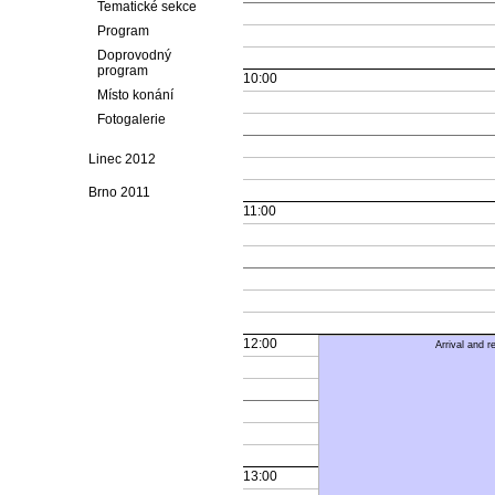
Tematické sekce
Program
Doprovodný
program
10:00
Místo konání
Fotogalerie
Linec 2012
Brno 2011
11:00
12:00
Arrival and r
13:00