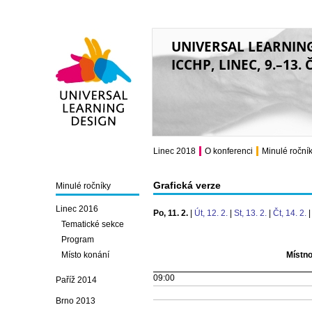
UNIVERSAL LEARNIN
ICCHP, LINEC, 9.–13.
Universal Learning
Design
Linec 2018
O konferenci
Minulé roční
Grafická verze
Minulé ročníky
Linec 2016
Po, 11. 2.
|
Út, 12. 2.
|
St, 13. 2.
|
Čt, 14. 2.
Tematické sekce
Program
Místo konání
Místno
09:00
Paříž 2014
Brno 2013