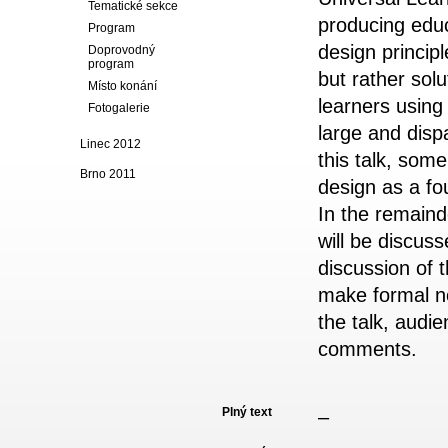
Tematické sekce
producing edu
Program
design princip
Doprovodný
program
but rather sol
Místo konání
learners
using
Fotogalerie
large and dis
Linec 2012
this talk, som
Brno 2011
design as a fou
In the
remainde
will be discuss
discussion of t
make formal no
the
talk, audie
comments.
Plný text
–