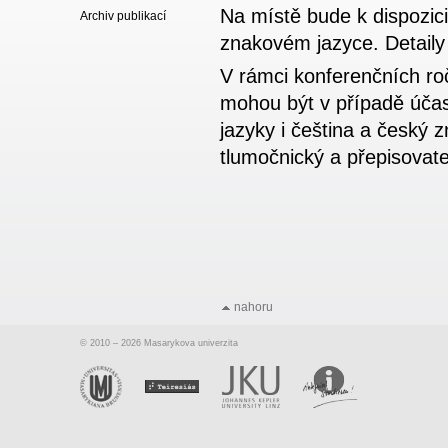
Na místě bude k dispozic
Archiv publikací
znakovém jazyce. Detaily
V rámci konferenčních ro
mohou být v případě úča
jazyky i čeština a český
tlumočnický a přepisovate
nahoru
© 2010 – 2026 Masarykova univerzita