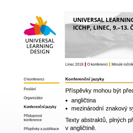
UNIVERSAL LEARNIN
ICCHP, LINEC, 9.–13.
Universal Learning
Design
Linec 2018
O konferenci
Minulé roční
Konferenční jazyky
O konferenci
Poslání
Příspěvky mohou být před
Organizátor
angličtina
Konferenční jazyky
mezinárodní znakový 
Přístupnost
Texty abstraktů, plných p
konference
v angličtině.
Příspěvky a publikace