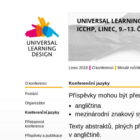
UNIVERSAL LEARNIN
ICCHP, LINEC, 9.–13.
Universal Learning
Design
Linec 2018
O konferenci
Minulé roční
Konferenční jazyky
O konferenci
Poslání
Příspěvky mohou být před
Organizátor
angličtina
Konferenční jazyky
mezinárodní znakový 
Přístupnost
Texty abstraktů, plných p
konference
v angličtině.
Příspěvky a publikace