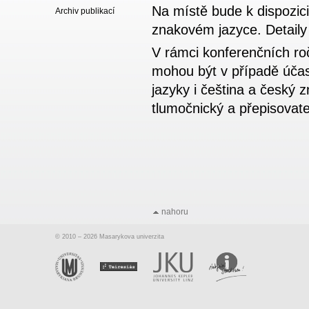
Na místě bude k dispozic
Archiv publikací
znakovém jazyce. Detaily
V rámci konferenčních ro
mohou být v případě úča
jazyky i čeština a český
tlumočnický a přepisovate
nahoru
© 2010 – 2026 Masarykova univerzita