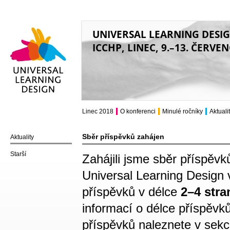
UNIVERSAL LEARNING DESI
ICCHP, LINEC, 9.–13. ČERVE
Universal Learning
Design
Linec 2018
O konferenci
Minulé ročníky
Aktuali
Sběr příspěvků zahájen
Aktuality
Starší
Zahájili jsme sběr příspěvk
Universal Learning Design 
příspěvků v délce
2–4 stra
informací o délce příspěvk
příspěvků naleznete v sekc