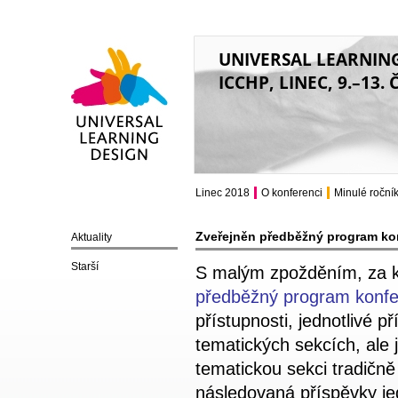
UNIVERSAL LEARNIN
ICCHP, LINEC, 9.–13.
Universal Learning
Design
Linec 2018
O konferenci
Minulé roční
Zveřejněn předběžný program ko
Aktuality
Starší
S malým zpožděním, za k
předběžný program konf
přístupnosti, jednotlivé 
tematických sekcích, ale
tematickou sekci tradičn
následovaná příspěvky jed