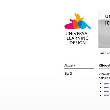
U
IC
Universal Learning
Design
Linec 2
Klíčov
Aktuality
Starší
V návazn
dalších 
sekc
sekc
sekc
sekc