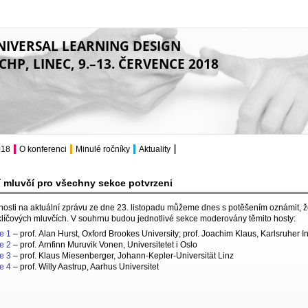
NIVERSAL LEARNING DESIGN
CHP, LINEC, 9.–13. ČERVENCE 2018
018
O konferenci
Minulé ročníky
Aktuality
í mluvčí pro všechny sekce potvrzeni
osti na aktuální zprávu ze dne 23. listopadu můžeme dnes s potěšením oznámit, že
klíčových mluvčích. V souhrnu budou jednotlivé sekce moderovány těmito hosty:
e 1
– prof. Alan Hurst, Oxford Brookes University; prof. Joachim Klaus, Karlsruher In
e 2
– prof. Arnfinn Muruvik Vonen, Universitetet i Oslo
e 3
– prof. Klaus Miesenberger, Johann-Kepler-Universität Linz
e 4
– prof. Willy Aastrup, Aarhus Universitet