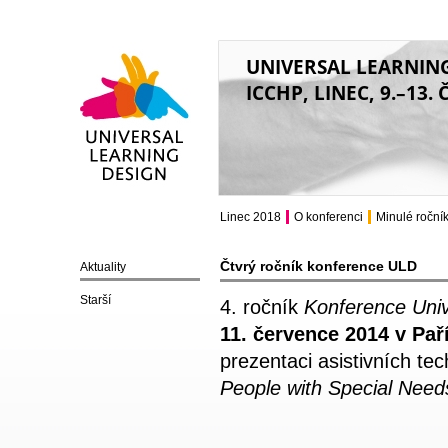
UNIVERSAL LEARNIN
ICCHP, LINEC, 9.–13.
Universal Learning
Design
Linec 2018
O konferenci
Minulé roční
Čtvrý ročník konference ULD
Aktuality
Starší
4. ročník
Konference Univ
11. července 2014 v Paří
prezentaci asistivních te
People with Special Need